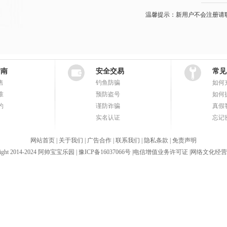
温馨提示：新用户不会注册请联系客
指南
安全交易
常见
售
钓鱼防骗
如何
准
预防盗号
如何
约
谨防诈骗
真假
实名认证
忘记
网站首页
|
关于我们
|
广告合作
|
联系我们
|
隐私条款
|
免责声明
ight 2014-2024 阿帅宝宝乐园 |
豫ICP备16037066号
|
电信增值业务许可证
|
网络文化经营