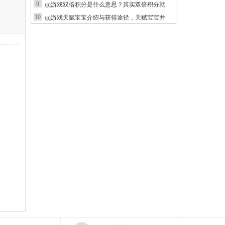
9
qq游戏双倍积分是什么意思？其实双倍积分就
10
qq游戏天赋宝宝介绍与获得途径，天赋宝宝并