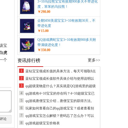
3+10乌拉熊宝宝有效期900多天不带进化
度，笨笨的乌拉熊！
￥298.00
企鹅MM美眉宝宝3+10有效期30天，不
带进化度
￥15.00
QQ游戏腾蛇宝宝3+10有效期900多天附
带满级进化度！
级宝
￥350.00
白虎
一个
资讯排行榜
更多>>
1
蓝钻宝宝领成长值的具体方法，每天可领取8点
2
蓝钻宝宝领成长值软件具体介绍与使用说明以
3
qq超级宠物是什么？其实就是QQ游戏里的超级
4
qq游戏有4+10宝宝的存在吗？4+10超级宝宝已
5
qq游戏唐僧宝宝介绍，唐僧宝宝的获得方法。
6
玩家如何查看自己的qq游戏宝宝？或者查看别
7
qq游戏宝宝怎么解锁？密码忘了怎么办？可以
评论
8
qq游戏超级宝宝价格表