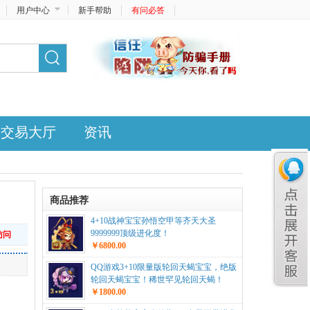
用户中心
新手帮助
有问必答
交易大厅
资讯
商品推荐
4+10战神宝宝孙悟空甲等齐天大圣
9999999顶级进化度！
访问
￥6800.00
QQ游戏3+10限量版轮回天蝎宝宝，绝版
轮回天蝎宝宝！稀世罕见轮回天蝎！
￥1800.00