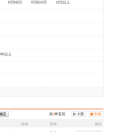
8万到9万
9万到10万
10万以上
0年以上
共
2
件宝贝
大图
列表
价格
库存
操作