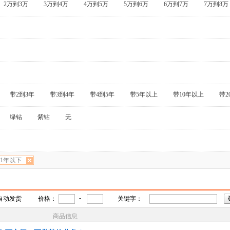
2万到3万
3万到4万
4万到5万
5万到6万
6万到7万
7万到8万
带2到3年
带3到4年
带4到5年
带5年以上
带10年以上
带2
绿钻
紫钻
无
1年以下
-
自动发货
价格：
关键字：
商品信息