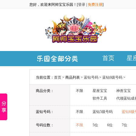
您好，欢迎来阿帅宝宝乐园！[
登录
|
免费注册
]
首页
星
当前位置：
首页
> 商品列表 >
蓝钻号码
>
蓝钻6级号码
>
商品分类：
不限
星座宝宝
神兽宝宝
软件工具
代领蓝钻成
蓝钻号码：
不限
蓝钻5级号码
蓝钻6级
号码位数：
不限
5位
6位
7位