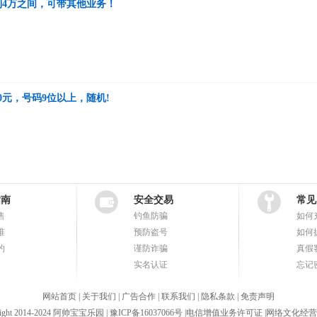
到4万之间，可带其他业务！
0元，号码9位以上，随机!
指南
安全交易
常见
售
钓鱼防骗
如何
准
预防盗号
如何
约
谨防诈骗
真假
实名认证
忘记
网站首页
|
关于我们
|
广告合作
|
联系我们
|
隐私条款
|
免责声明
ight 2014-2024 阿帅宝宝乐园 |
豫ICP备16037066号
|
电信增值业务许可证
|
网络文化经营