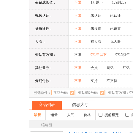
蓝钻成长值：
不限
1万以下
1万到2万
视频认证：
不限
未认证
已认证
身份证件：
不限
未设置
已设置
人脸：
不限
有人脸
无人脸
蓝钻有效期：
不限
带1年以下
带1到2年
其他业务：
不限
会员
黄钻
红钻
分期付款：
不限
支持
不支持
已选条件：
蓝钻号码
蓝钻6级号码
蓝钻有效期：带
商品列表
信息大厅
最新
销量
人气
价格
提前预定
缩略图