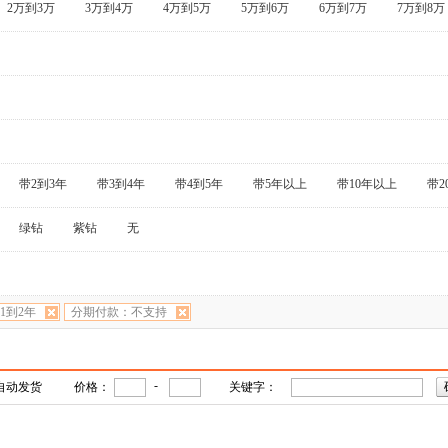
2万到3万
3万到4万
4万到5万
5万到6万
6万到7万
7万到8万
带2到3年
带3到4年
带4到5年
带5年以上
带10年以上
带2
绿钻
紫钻
无
1到2年
分期付款：不支持
-
自动发货
价格：
关键字：