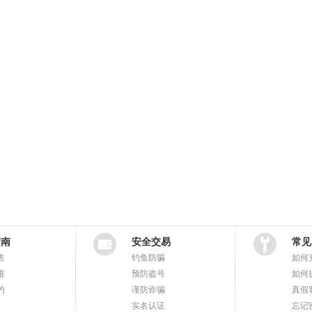
指南
安全交易
常见
售
钓鱼防骗
如何
准
预防盗号
如何
约
谨防诈骗
真假
实名认证
忘记