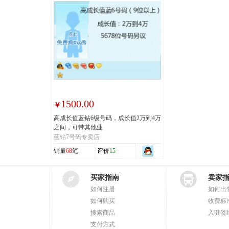
1500.00
￥
高成长值蓝钻6级号码，成长值2万到4万
之间，可带其他业
蓝钻7号码专卖店
销量
68
笔
评价
15
买家指南
卖家
如何注册
如何出
如何购买
收费标
搜索商品
入驻签
支付方式