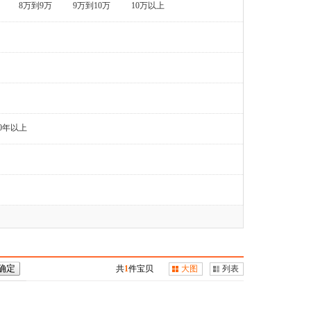
8万到9万
9万到10万
10万以上
0年以上
共
1
件宝贝
大图
列表