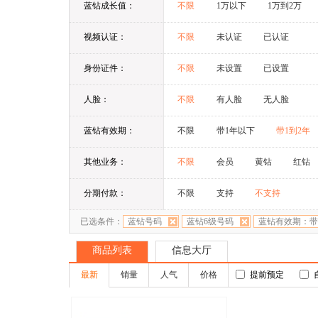
蓝钻成长值：
不限
1万以下
1万到2万
视频认证：
不限
未认证
已认证
身份证件：
不限
未设置
已设置
人脸：
不限
有人脸
无人脸
蓝钻有效期：
不限
带1年以下
带1到2年
其他业务：
不限
会员
黄钻
红钻
分期付款：
不限
支持
不支持
已选条件：
蓝钻号码
蓝钻6级号码
蓝钻有效期：带
商品列表
信息大厅
最新
销量
人气
价格
提前预定