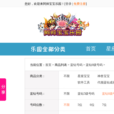
您好，欢迎来阿帅宝宝乐园！[
登录
|
免费注册
]
首页
星
当前位置：
首页
> 商品列表 >
蓝钻号码
>
蓝钻6级号码
>
商品分类：
不限
星座宝宝
神兽宝宝
软件工具
代领蓝钻成
蓝钻号码：
不限
蓝钻5级号码
蓝钻6级
号码位数：
不限
5位
6位
7位