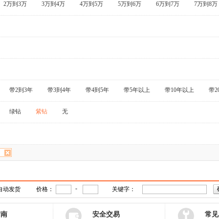
2万到3万
3万到4万
4万到5万
5万到6万
6万到7万
7万到8万
带2到3年
带3到4年
带4到5年
带5年以上
带10年以上
带2
绿钻
紫钻
无
-
自动发货
价格：
关键字：
指南
安全交易
常见