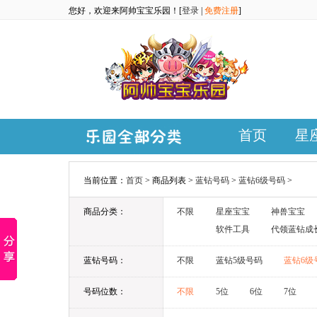
您好，欢迎来阿帅宝宝乐园！[
登录
|
免费注册
]
首页
星
当前位置：
首页
> 商品列表 >
蓝钻号码
>
蓝钻6级号码
>
商品分类：
不限
星座宝宝
神兽宝宝
软件工具
代领蓝钻成
蓝钻号码：
不限
蓝钻5级号码
蓝钻6级
号码位数：
不限
5位
6位
7位