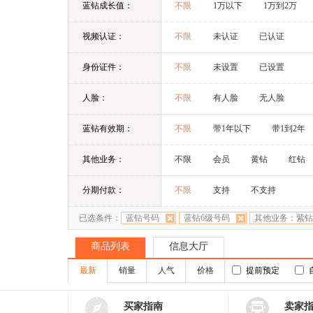
蓝钻成长值：
不限
1万以下
1万到2万
视频认证：
不限
未认证
已认证
身份证件：
不限
未设置
已设置
人脸：
不限
有人脸
无人脸
蓝钻有效期：
不限
带1年以下
带1到2年
其他业务：
不限
会员
黄钻
红钻
分期付款：
不限
支持
不支持
已选条件：
蓝钻号码
蓝钻6级号码
其他业务：紫钻
商品列表
信息大厅
最新
销量
人气
价格
提前预定
买家指南
卖家