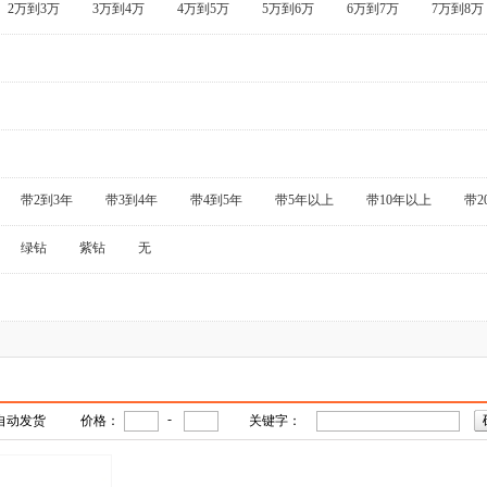
2万到3万
3万到4万
4万到5万
5万到6万
6万到7万
7万到8万
带2到3年
带3到4年
带4到5年
带5年以上
带10年以上
带2
绿钻
紫钻
无
-
自动发货
价格：
关键字：