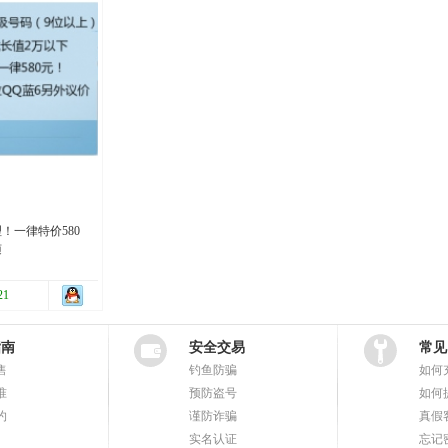
！一律特价580
随
21
指南
安全交易
常见
售
钓鱼防骗
如何
准
预防盗号
如何
约
谨防诈骗
真假
实名认证
忘记