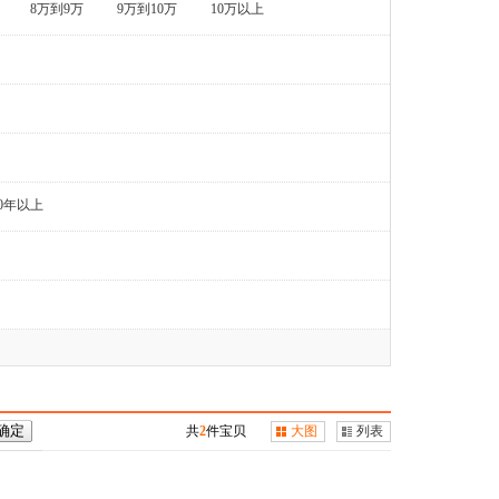
8万到9万
9万到10万
10万以上
0年以上
共
2
件宝贝
大图
列表