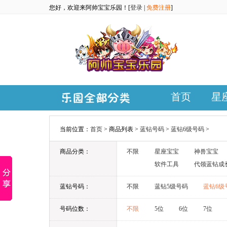
您好，欢迎来阿帅宝宝乐园！[
登录
|
免费注册
]
首页
星
当前位置：
首页
> 商品列表 >
蓝钻号码
>
蓝钻6级号码
>
商品分类：
不限
星座宝宝
神兽宝宝
软件工具
代领蓝钻成
蓝钻号码：
不限
蓝钻5级号码
蓝钻6级
号码位数：
不限
5位
6位
7位