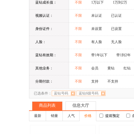
蓝钻成长值：
不限
1万以下
1万到2万
视频认证：
不限
未认证
已认证
身份证件：
不限
未设置
已设置
人脸：
不限
有人脸
无人脸
蓝钻有效期：
不限
带1年以下
带1到2年
其他业务：
不限
会员
黄钻
红钻
分期付款：
不限
支持
不支持
已选条件：
蓝钻号码
蓝钻6级号码
商品列表
信息大厅
最新
销量
人气
价格
提前预定