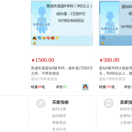
1500.00
580.00
￥
￥
高成长值蓝钻6级号码，成长值2万到4万
蓝钻6级号码大批处理
之间，可带其他业
元，号码9位以上，
蓝钻7号码专卖店
蓝钻7号码专卖店
销量
68
笔
评价
15
销量
195
笔
评价
买家指南
卖家
如何注册
如何出
如何购买
收费标
搜索商品
入驻签
支付方式