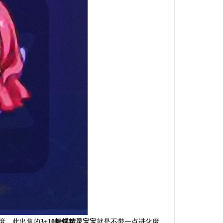
度，此出售的
3+10舞蝶精灵宝宝
就是不带一点进化度