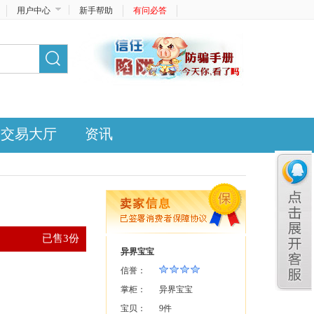
用户中心
新手帮助
有问必答
交易大厅
资讯
已售3份
异界宝宝
信誉：
掌柜：
异界宝宝
宝贝：
9件