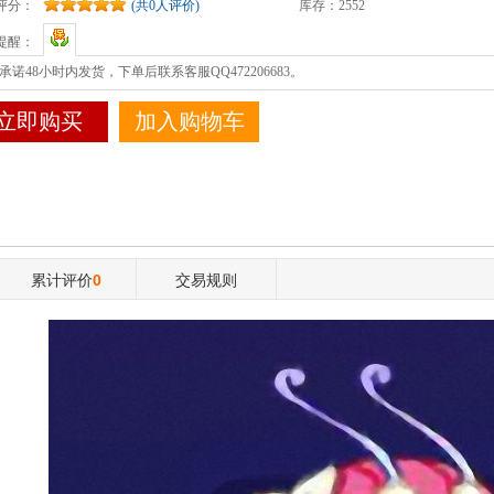
评分：
(共0人评价)
库存：
2552
提醒：
承诺48小时内发货，下单后联系客服QQ472206683。
立即购买
加入购物车
累计评价
0
交易规则