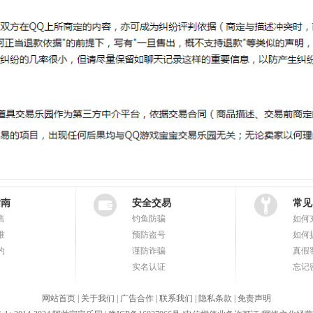
指南
安全交易
常见
售
钓鱼防骗
如何
准
预防盗号
如何
约
谨防诈骗
真假
实名认证
忘记
网站首页
|
关于我们
|
广告合作
|
联系我们
|
隐私条款
|
免责声明