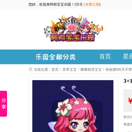
您好，欢迎来阿帅宝宝乐园！[
登录
|
免费注册
]
首页
星
当前位置：
首页
>
异界宝宝
>
舞蝶精灵宝宝
>
有效期900天不
3
积分
有效期