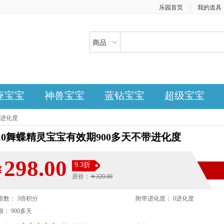
乐园首页
我的道具
商品
座宝宝
神兽宝宝
蓝钻宝宝
超级宝宝
带进化度
+10舞蝶精灵宝宝有效期900多天不带进化度
298.00
9.3折
￥
原价：
￥320.00
倍数： 3倍积分
附带进化度： 0进化度
： 900多天