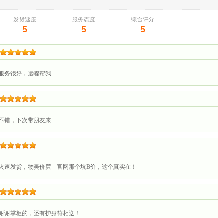
发货速度
服务态度
综合评分
5
5
5
服务很好，远程帮我
不错，下次带朋友来
火速发货，物美价廉，官网那个坑B价，这个真实在！
谢谢掌柜的，还有护身符相送！