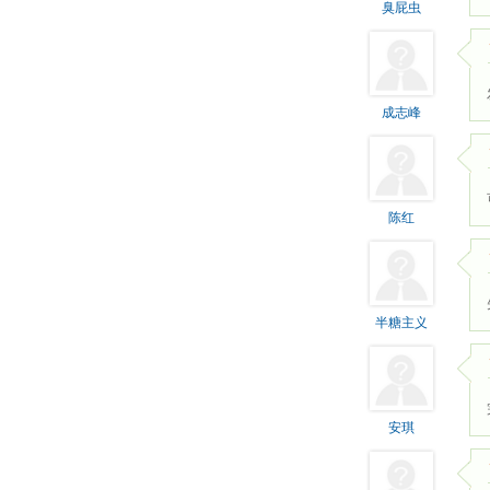
臭屁虫
成志峰
陈红
半糖主义
安琪