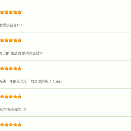
发货快信誉好 !
可以的 很成功 以后我会经常
先买一年的试试吧，总之收到货了！还行
完美!简直完美!!!!