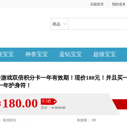
乐园首页
我的道具
商品
座宝宝
神兽宝宝
蓝钻宝宝
超级宝宝
Q游戏双倍积分卡一年有效期！现价180元！并且买
一年护身符！
180.00
0.5折
￥
原价：
￥3650.00
： 双倍积分
有效期： 1年