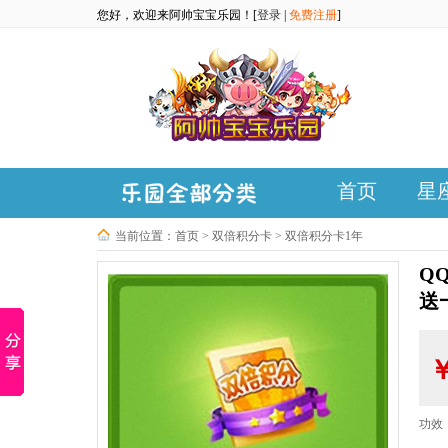
您好，欢迎来阿帅宝宝乐园！[
登录
|
免费注册
]
首页
星
当前位置：
首页
>
双倍积分卡
>
双倍积分卡1年
Q
送
功效