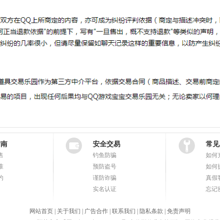
指南
安全交易
常见
售
钓鱼防骗
如何
准
预防盗号
如何
约
谨防诈骗
真假
实名认证
忘记
网站首页
|
关于我们
|
广告合作
|
联系我们
|
隐私条款
|
免责声明