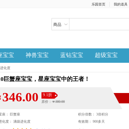
乐园首页
我的道具
商品
座宝宝
神兽宝宝
蓝钻宝宝
超级宝宝
级进化度
+10巨蟹座宝宝，星座宝宝中的王者！
346.00
9.1折
￥
原价：
￥380.00
星座： 巨蟹座
积分倍数： 3倍积分
进化度： 满级进化度
有效期： 900多天