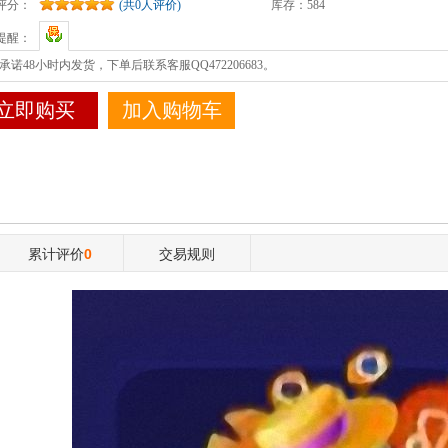
评分：
(共0人评价)
库存：
584
提醒：
承诺48小时内发货，下单后联系客服QQ472206683。
立即购买
加入购物车
累计评价
0
交易规则