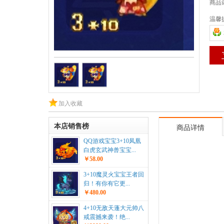
商品
温馨
加入收藏
本店销售榜
商品详情
QQ游戏宝宝3+10凤凰
白虎玄武神兽宝宝...
￥58.00
3+10魔灵火宝宝王者回
归！有你有它更...
￥480.00
4+10无敌天蓬大元帅八
戒震撼来袭！绝...