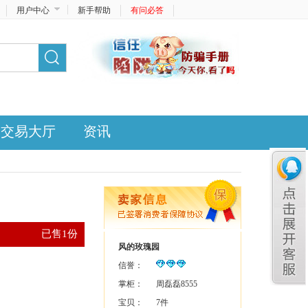
用户中心
新手帮助
有问必答
交易大厅
资讯
已售1份
风的玫瑰园
信誉：
掌柜：
周磊磊8555
宝贝：
7件