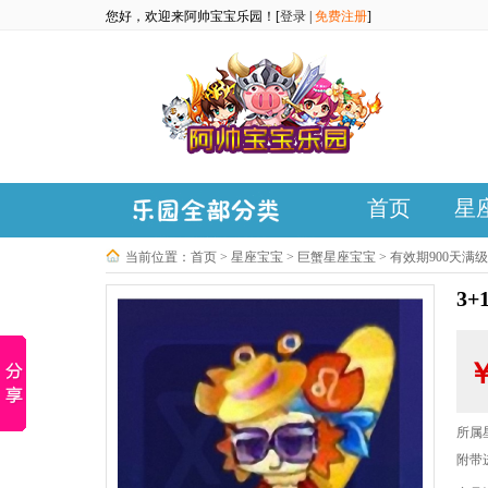
您好，欢迎来阿帅宝宝乐园！[
登录
|
免费注册
]
首页
星
当前位置：
首页
>
星座宝宝
>
巨蟹星座宝宝
>
有效期900天满
3
所属
附带